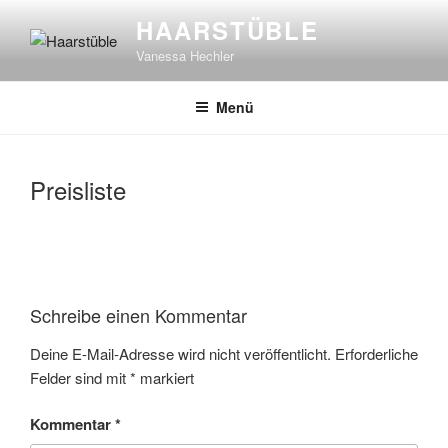
Zum
HAARSTÜBLE
Inhalt
Vanessa Hechler
springen
Menü
Preisliste
Schreibe einen Kommentar
Deine E-Mail-Adresse wird nicht veröffentlicht.
Erforderliche
Felder sind mit
*
markiert
Kommentar
*