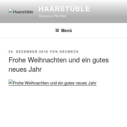
Zum
HAARSTÜBLE
Inhalt
Vanessa Hechler
springen
Menü
VERÖFFENTLICHT
24. DEZEMBER 2018
VON
HECMECK
AM
Frohe Weihnachten und ein gutes
neues Jahr