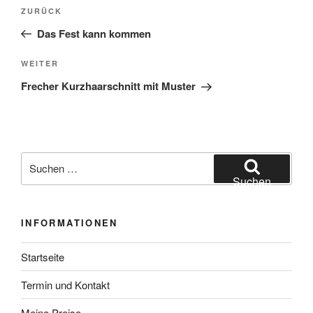
Beitragsnavigation
Vorheriger
ZURÜCK
Beitrag
Das Fest kann kommen
Nächster
WEITER
Beitrag
Frecher Kurzhaarschnitt mit Muster
Suchen
nach:
Suchen
INFORMATIONEN
Startseite
Termin und Kontakt
Meine Preise