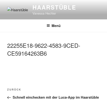
Zum
HAARSTÜBLE
Inhalt
Vanessa Hechler
springen
Menü
22255E18-9622-4583-9CED-
CE59164263B6
Beitragsnavigation
Vorheriger
ZURÜCK
Beitrag
Schnell einchecken mit der Luca-App im Haarstüble