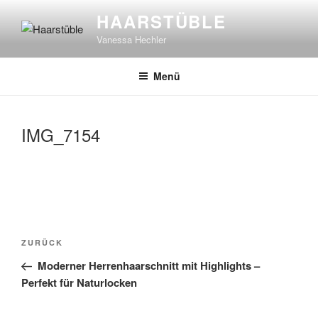
Zum
HAARSTÜBLE
Inhalt
Vanessa Hechler
springen
Menü
IMG_7154
Beitragsnavigation
Vorheriger
ZURÜCK
Beitrag
Moderner Herrenhaarschnitt mit Highlights –
Perfekt für Naturlocken