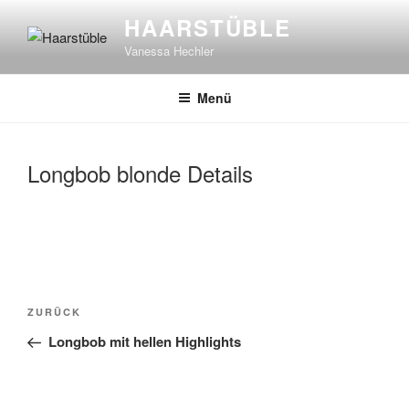
Zum
HAARSTÜBLE
Inhalt
Vanessa Hechler
springen
Menü
Longbob blonde Details
Beitragsnavigation
Vorheriger
ZURÜCK
Beitrag
Longbob mit hellen Highlights