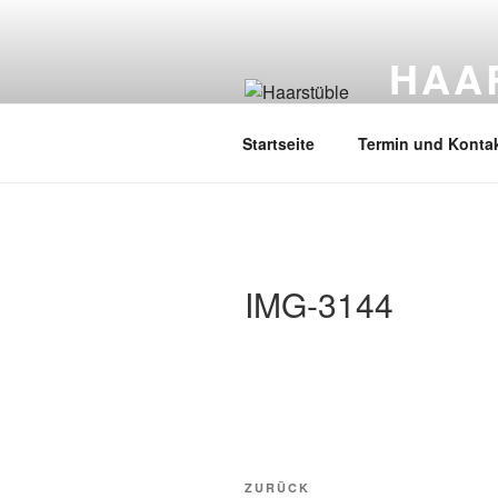
Zum
Inhalt
HAA
springen
Vanessa Hech
Startseite
Termin und Konta
IMG-3144
Beitragsnavigation
Vorheriger
ZURÜCK